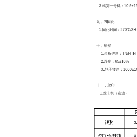
3.幅宽一号机：10.5±1
九，PI固化
1.固化时间：270℃/2H
十，摩擦
1.台板进速：TN/HTN：10
2.湿度：65±10%
3..轮子转速：1000±10r
十一，丝印
1.丝印机（友迪）