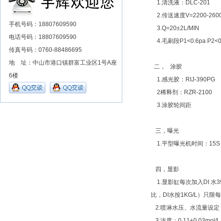
1.清洗液：DLC-201
2.传送速度V=2200-260
手机号码：18807609590
3.Q=20±2L/MIN
电话号码：18807609590
4.毛刷段P1<0.6pa P2<0
传真号码：0760-88486695
地 址：中山市港口镇群富工业区1号A座
二， 涂胶
6楼
1.感光胶：RIJ-390PG
2稀释剂：RZR-2100
3.涂胶轮间距
三，曝光
1.平型曝光机时间：15
四，显影
1.显影缸每次加入DI 水3
比，DI水按1KG/L）只限
2.喷淋水压、水流量设定：上
3.浓度：0.11±0.03mol/L