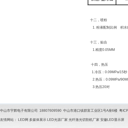
十二，喷粉
1. 粉液配制比例 积水粉：异
十三，贴合
1.精度0.05MM
十四，热压
1.冷压：0.09MPa/15秒
2.热压：0.09MPa/90M
3.热压20对
中山市宇辉电子有限公司 18807609590 中山市港口镇群富工业区1号A座6楼 粤ICP备202201
友情网站：
LED网
多媒体展示
LED光源厂家
光纤激光切割机厂家
安徽LED显示屏