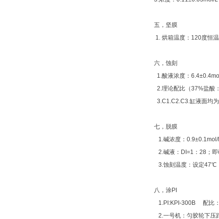
五，坚膜
1. 烘箱温度：120度恒温2
六，蚀刻
1.酸液浓度：6.4±0.4mol
2.理论配比（37%盐酸：水
3.C1.C2.C3.缸液面均为
七，脱膜
1.碱浓度：0.9±0.1mol/
2.碱液：DI=1：28；即
3.蚀刻温度：设定47℃，
八，涂PI
1.PI:KPI-300B 配比
2.一号机：匀胶轮下压距