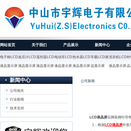
网站首页
关于我们
产品展示
新闻中心
企
电子称LCD
血压计LCD
遥控器LCD
电动车LCD
热水器LCD
车载LCD液
洗衣机LCD
时
液晶显示屏
液晶显示屏
液晶显示屏
液晶显示屏
液晶显示屏
晶显示屏
液晶显示屏
晶
新闻中心
公司新闻
公司相关
行业新闻
技术支持
LCD液晶屏
后脚装脚印导
1，根据
LCD液晶屏
外形