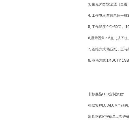
3, 偏光片类型:全透（
4, 工作电压:常规电压一般
5, 工作温度:0℃~50℃，-1
6,显示视角：6点（从下
7, 连结方式:热压纸，斑
8, 驱动方式:1/4DUTY 1
非标准品LCD定制流程:
根据客户LCD/LCM产品
出具正式的报价单→客户确