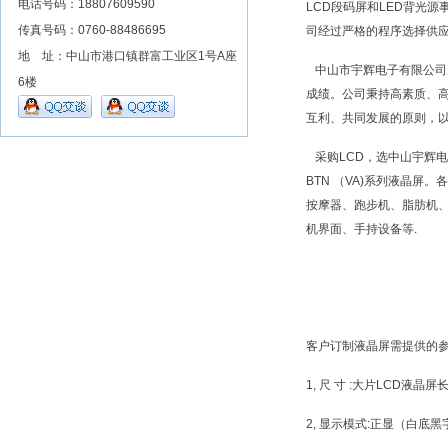
电话号码：18807609590
LCD段码屏和LED背光源
传真号码：0760-88486695
司经过严格的程序选择供应
地 址：中山市港口镇群富工业区1号A座
中山市宇辉电子有限公司成
6楼
成绩。公司秉持高素质、
互利、共同发展的原则，
采购LCD，选中山宇辉电子！
BTN （VA)系列液晶
按摩器、跑步机、脂肪机
机界面、手持设备等.
客户订制液晶屏需提供的参
1, 尺 寸 :大片LCD液
2, 显示模式:正显（白